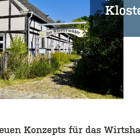
Klost
Klost
euen Konzepts für das Wirtsh